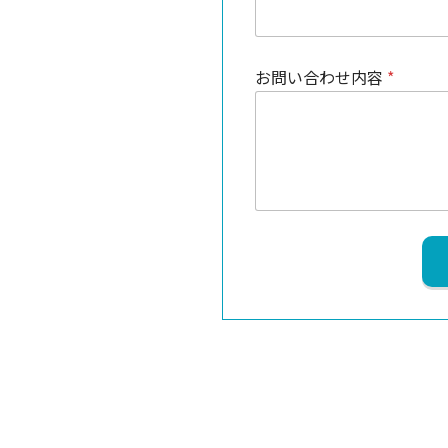
*
お問い合わせ内容
*
お
問
い
合
わ
せ
内
容
*